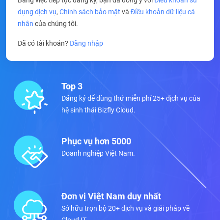
Bằng việc tiếp tục đăng ký, bạn đã đồng ý với
Điều khoản sử
dụng dịch vụ
,
Chính sách bảo mật
và
Điều khoản dữ liệu cá
nhân
của chúng tôi.
Đã có tài khoản?
Đăng nhập
Top 3
Đăng ký để dùng thử miễn phí 25+ dịch vụ của
hệ sinh thái Bizfly Cloud.
Phục vụ hơn 5000
Doanh nghiệp Việt Nam.
Đơn vị Việt Nam duy nhất
Sở hữu trọn bộ 20+ dịch vụ và giải pháp về