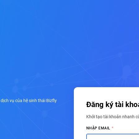
ịch vụ của hệ sinh thái Bizfly
Đăng ký tài kho
Khởi tạo tài khoản nhanh 
NHẬP EMAIL