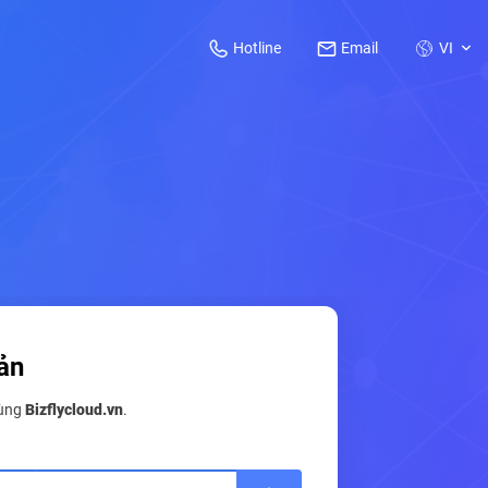
Hotline
Email
VI
ản
cùng
Bizflycloud.vn
.