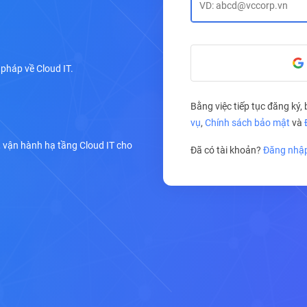
 pháp về Cloud IT.
Bằng việc tiếp tục đăng ký,
vụ
,
Chính sách bảo mật
và
úc, vận hành hạ tầng Cloud IT cho
Đã có tài khoản?
Đăng nhậ